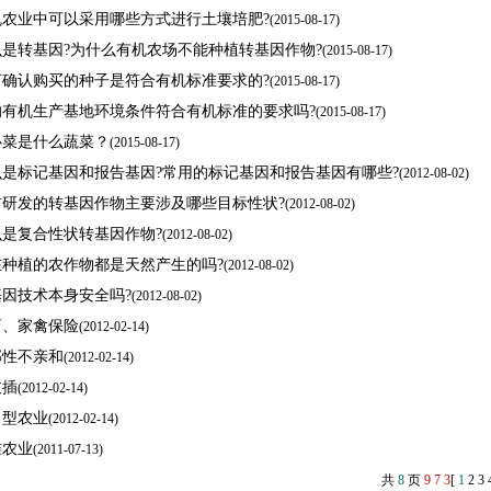
机农业中可以采用哪些方式进行土壤培肥?
(
2015-08-17)
么是转基因?为什么有机农场不能种植转基因作物?
(
2015-08-17)
何确认购买的种子是符合有机标准要求的?
(
2015-08-17)
的有机生产基地环境条件符合有机标准的要求吗?
(
2015-08-17)
心菜是什么蔬菜？
(
2015-08-17)
么是标记基因和报告基因?常用的标记基因和报告基因有哪些?
(
2012-08-02)
前研发的转基因作物主要涉及哪些目标性状?
(
2012-08-02)
么是复合性状转基因作物?
(
2012-08-02)
在种植的农作物都是天然产生的吗?
(
2012-08-02)
基因技术本身安全吗?
(
2012-08-02)
畜、家禽保险
(
2012-02-14)
部性不亲和
(
2012-02-14)
枝插
(
2012-02-14)
向型农业
(
2012-02-14)
准农业
(
2011-07-13)
共
8
页
9
7
3
[
1
2
3