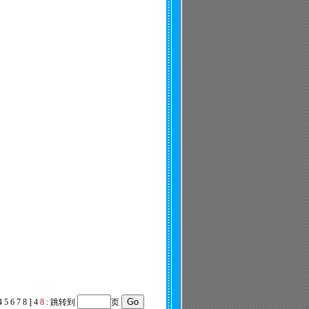
4
5
6
7
8
]
4
8
:
跳转到
页