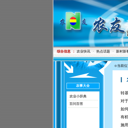
综合信息
：
农业快讯
·
热点话题
·
新村新
⊙当前位
农
农事大全
转
农业小辞典
对
百问百答
如何
有
施