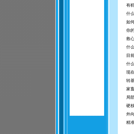
有
什
如
你
救
什
目
什
现
转
家
局
硬
外
精