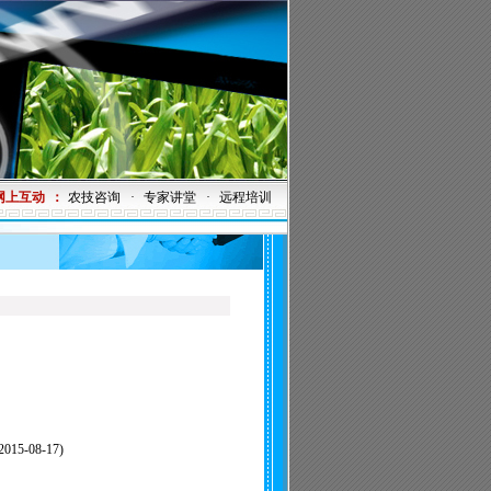
网上互动
：
农技咨询
·
专家讲堂
·
远程培训
2015-08-17)