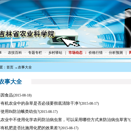
事
·
农技百科
·
专题专栏
·
乡村驿站
|
市场动态
：
价格行情
·
分析预测
|
置：
首页
→农事大全
事大全
基因食品
(
2015-08-18)
于有机农业中的杂草是否必须要彻底清除干净?
(
2015-08-17)
使用Bt防治蛾类幼虫?
(
2015-08-17)
机农业中不使用化学农药防治病虫害，可以采用哪些方式来防治病虫草害?
(
用有机肥是否比施用化肥的效果差?
(
2015-08-17)