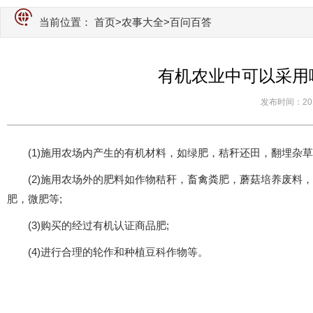
当前位置：
首页
>
农事大全
>百问百答
有机农业中可以采用
发布时间：2015-
(1)施用农场内产生的有机材料，如绿肥，秸秆还田，翻埋杂草
(2)施用农场外的肥料如作物秸秆，畜禽粪肥，蘑菇培养废料
肥，微肥等;
(3)购买的经过有机认证商品肥;
(4)进行合理的轮作和种植豆科作物等。