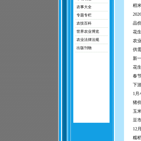
稻米
农事大全
20
专题专栏
品
农技百科
世界农业博览
花
农业法律法规
农
出版刊物
供
新
花
春
下
1月
猪
玉
豆
12
糯