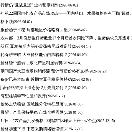
行情仍“且战且退” 业内预期相对
(
2026-06-02)
26年第22周国内外农产品市场动态——国内猪肉、水果价格略有下跌 蔬
价格下跌
(
2026-06-02)
生报价趋于平稳 局部地区价格略有回暖
(
2026-05-07)
业农村部：3月份新生仔猪数量17个月后首次同比下降，生猪供求关系逐步
需双压 豆粕短期内弱势震荡格局或难逆转
(
2026-04-14)
一轮春耕来临 大豆价格能否由跌转稳？
(
2026-04-09)
生价格稳中趋弱，东北产区稍显弱势
(
2026-03-04)
节期间国产大豆市场购销停滞 预计节后价格有支撑
(
2026-02-25)
游备货已基本结束 近期大豆价格高位持稳
(
2026-02-03)
小麦价格维持上涨态势 2月走势如何？
(
2026-02-02)
价有望延续季节性温和反弹
(
2026-01-12)
米价格走势稳健 区域性分化特征显著
(
2026-01-05)
市展望：产量保持平稳 市场窄幅震荡
(
2026-01-05)
月12日：“农产品批发价格200指数”比昨天上升0.57个点
(
2025-12-15)
稻价格加速下行 下游采购情绪较谨慎
(
2025-12-08)