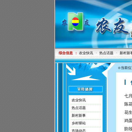
综合信息
：
农业快讯
·
热点话题
·
新村新
⊙当前位
价
七
农业快讯
陈
热点话题
花
新村新事
鸡
乡村驿站
阶段
市场动态