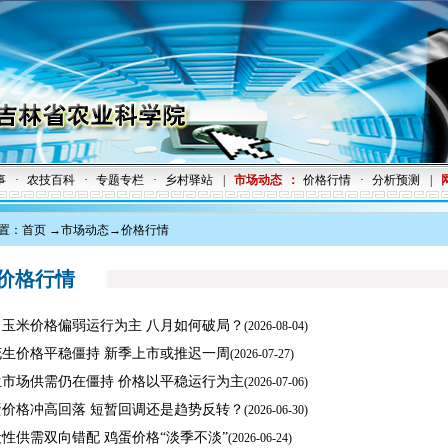
事
·
农技百科
·
专题专栏
·
乡村驿站
|
市场动态
：
价格行情
·
分析预测
|
置：
首页
→
市场动态
→价格行情
格行情
月玉米价格偏弱运行为主 八月如何破局？
(
2026-08-04)
花生价格平稳僵持 新季上市或推迟一周
(
2026-07-27)
生市场供需仍在僵持 价格以平稳运行为主
(
2026-07-06)
蛋价格冲高回落 短暂回调还是趋势反转？
(
2026-06-30)
性供需双向错配 鸡蛋价格“淡季不淡”
(
2026-06-24)