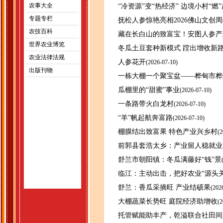
农事大全
“冷资源”变“热经济” 边境小村“燃
专题专栏
抚松人参惊艳亮相2026佛山文创周
农技百科
藏在长白山的致富宝！安图人参产
世界农业博览
冬瓜土豆套种新模式 蹚出增收新
农业法律法规
人参花开
(
2026-07-10)
出版刊物
一栋大棚一个聚宝盆——桦甸市桦
瓜棚里的“甜蜜”事业
(
2026-07-10)
一条路带火白龙村
(
2026-07-10)
“羊”帆起航奔富路
(
2026-07-10)
棚膜结出致富果 特色产业兴乡村
(
2
前郭县套浩太乡：产业留人稳就业
舒兰市朝阳镇：冬瓜满藤好“钱”景
临江：主动出击，把好农业“源头关
舒兰：香瓜采摘旺 产业结硕果
(
202
大棚蔬菜长势旺 庭院经济助增收
(
2
托管赋能助丰产，乾溢联合社田间