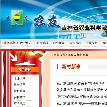
综合信息
：
农业快讯
·
热点话题
·
新村新事
·
农技百科
·
专题专栏
·
乡
⊙当前位置：
首页
→新村新事
新村新事
农业快讯
花开满山野 果香富乡邻
(
2026-08-06)
热点话题
乾安县大布苏镇：深耕特色沃土 
新村新事
“黑宝石”铺就甜蜜振兴路
(
2026-08-06
乡村驿站
花开满园 葡萄满枝——白城特色
市场动态