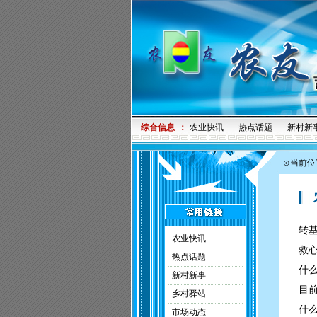
综合信息
：
农业快讯
·
热点话题
·
新村新
⊙当前位
农
转
农业快讯
救
热点话题
什
新村新事
目
乡村驿站
什
市场动态