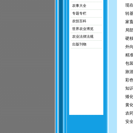
现
农事大全
专题专栏
转
农技百科
家
世界农业博览
局
农业法律法规
硬
出版刊物
外
精
包
旅
彩
知
矮
黄
农
安