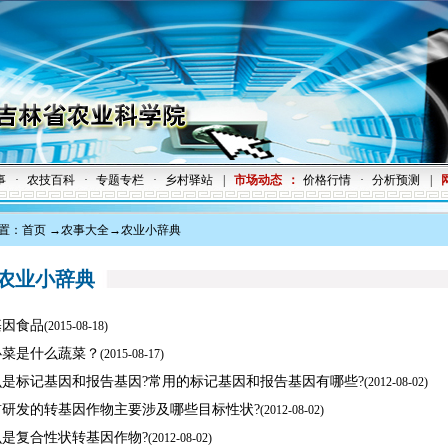
事
·
农技百科
·
专题专栏
·
乡村驿站
|
市场动态
：
价格行情
·
分析预测
|
置：
首页
→
农事大全
→农业小辞典
业小辞典
基因食品
(
2015-08-18)
心菜是什么蔬菜？
(
2015-08-17)
么是标记基因和报告基因?常用的标记基因和报告基因有哪些?
(
2012-08-02)
前研发的转基因作物主要涉及哪些目标性状?
(
2012-08-02)
么是复合性状转基因作物?
(
2012-08-02)