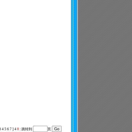
3
4
5
6
7
]
4
8
:
跳转到
页