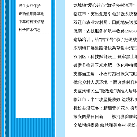
龙城镇“爱心超市”激活乡村治理“
野生大豆保护
正确使用除草剂
临江市：突出党建引领加强系统整
中草药科技信息
双辽市农业农村局：田间地头送服
种子苗木信息
洮南：农技服务护航丰收路
(
2026-0
这场培训，给“吉字号”添了把硬核
东明镇开展道路沿线杂草集中清
双阳区：科技赋能沃土 筑牢黑土
镇赉县推进玉米水肥一体化种植
支部当主角，小石村跑出振兴“加
优化乡村人居环境 全面改善村容
夹皮沟镇民生“微改造”助推人居
临江市：半年攻坚提质效 边境和
抚松县沿江乡：精细管护花木 扮
振兴图景日日新——柳河县驼腰
全域增绿提质 绘就和美乡村 抚