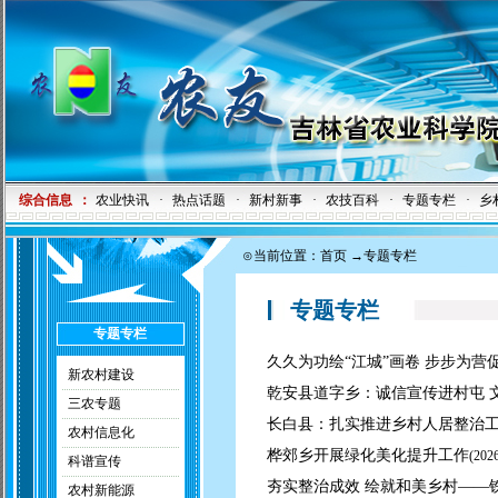
综合信息
：
农业快讯
·
热点话题
·
新村新事
·
农技百科
·
专题专栏
·
乡
⊙当前位置：
首页
→专题专栏
专题专栏
专题专栏
久久为功绘“江城”画卷 步步为
新农村建设
乾安县道字乡：诚信宣传进村屯 
三农专题
长白县：扎实推进乡村人居整治工
农村信息化
桦郊乡开展绿化美化提升工作
(
2026
科谱宣传
夯实整治成效 绘就和美乡村——
农村新能源