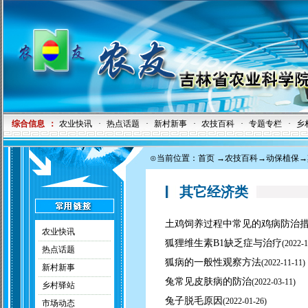
综合信息
：
农业快讯
·
热点话题
·
新村新事
·
农技百科
·
专题专栏
·
乡
⊙当前位置：
首页
→
农技百科
→
动保植保
→
其它经济类
土鸡饲养过程中常见的鸡病防治
农业快讯
狐狸维生素B1缺乏症与治疗
(
2022-1
热点话题
狐病的一般性观察方法
(
2022-11-11)
新村新事
兔常见皮肤病的防治
(
2022-03-11)
乡村驿站
兔子脱毛原因
(
2022-01-26)
市场动态