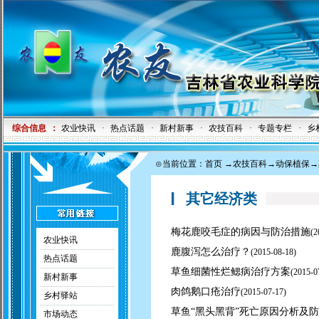
综合信息
：
农业快讯
·
热点话题
·
新村新事
·
农技百科
·
专题专栏
·
乡
⊙当前位置：
首页
→
农技百科
→
动保植保
→
其它经济类
梅花鹿咬毛症的病因与防治措施
(
2
农业快讯
鹿腹泻怎么治疗？
(
2015-08-18)
热点话题
草鱼细菌性烂鳃病治疗方案
(
2015-0
新村新事
肉鸽鹅口疮治疗
(
2015-07-17)
乡村驿站
草鱼“黑头黑背”死亡原因分析及
市场动态