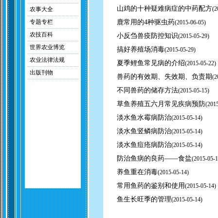
山鸡的十种疑难病症的中药配方
(
2
农事大全
专题专栏
鹿常用的4种驱虫药
(
2015-06-05)
农技百科
小反刍兽疫防控知识
(
2015-05-29)
世界农业博览
搞好养殖场消毒
(
2015-05-29)
农业法律法规
夏季鲤鱼常见病的介绍
(
2015-05-22)
出版刊物
兽药的有效期、失效期、负责期
(
2
不同兽药的储存方法
(
2015-05-15)
草鱼养殖五六月常见疾病预防
(
2015
淡水鱼水霉病防治
(
2015-05-14)
淡水鱼竖鳞病防治
(
2015-05-14)
淡水鱼痘疮病防治
(
2015-05-14)
防治鱼病的良药——食盐
(
2015-05-1
养鱼重在消毒
(
2015-05-14)
常用鱼药的鉴别和使用
(
2015-05-14)
鱼生长旺季的管理
(
2015-05-14)