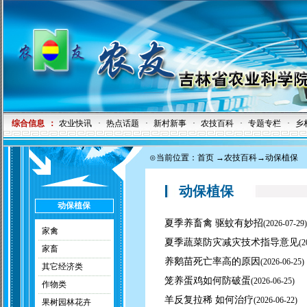
综合信息
：
农业快讯
·
热点话题
·
新村新事
·
农技百科
·
专题专栏
·
乡
⊙当前位置：
首页
→
农技百科
→动保植保
动保植保
动保植保
夏季养畜禽 驱蚊有妙招
(
2026-07-29)
家禽
夏季蔬菜防灾减灾技术指导意见
(
2
家畜
养鹅苗死亡率高的原因
(
2026-06-25)
其它经济类
笼养蛋鸡如何防破蛋
(
2026-06-25)
作物类
羊反复拉稀 如何治疗
(
2026-06-22)
果树园林花卉