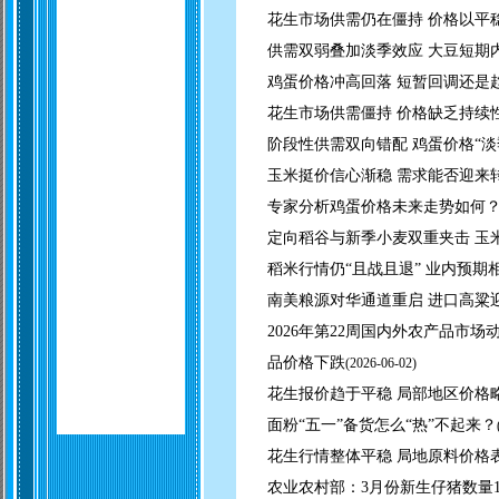
花生市场供需仍在僵持 价格以平
供需双弱叠加淡季效应 大豆短期
鸡蛋价格冲高回落 短暂回调还是
花生市场供需僵持 价格缺乏持续
阶段性供需双向错配 鸡蛋价格“淡
玉米挺价信心渐稳 需求能否迎来
专家分析鸡蛋价格未来走势如何
定向稻谷与新季小麦双重夹击 玉
稻米行情仍“且战且退” 业内预期
南美粮源对华通道重启 进口高粱
2026年第22周国内外农产品市
品价格下跌
(
2026-06-02)
花生报价趋于平稳 局部地区价格
面粉“五一”备货怎么“热”不起来？
花生行情整体平稳 局地原料价格
农业农村部：3月份新生仔猪数量