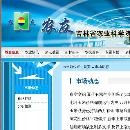
综合信息
：
农业快讯
·
热点话题
·
新村新事
·
农技百科
·
专题专栏
·
乡
⊙当前位置：
首页
→市场动态
市场动态
市场动态
多空交织 豆价有涨的空间吗？
(
202
价格行情
七月玉米价格偏弱运行为主 八月
分析预测
玉米跌势已持续两月有余 市场底
陈花生价格平稳僵持 新季上市或
油脂市场缺乏利多支撑 反弹上涨