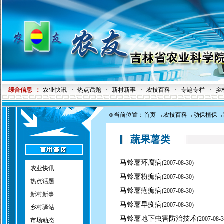
综合信息
：
农业快讯
·
热点话题
·
新村新事
·
农技百科
·
专题专栏
·
乡
⊙当前位置：
首页
→
农技百科
→
动保植保
→
蔬果薯类
马铃薯环腐病
(
2007-08-30)
农业快讯
马铃薯粉痂病
(
2007-08-30)
热点话题
马铃薯疮痂病
(
2007-08-30)
新村新事
马铃薯早疫病
(
2007-08-30)
乡村驿站
马铃薯地下虫害防治技术
(
2007-08-3
市场动态