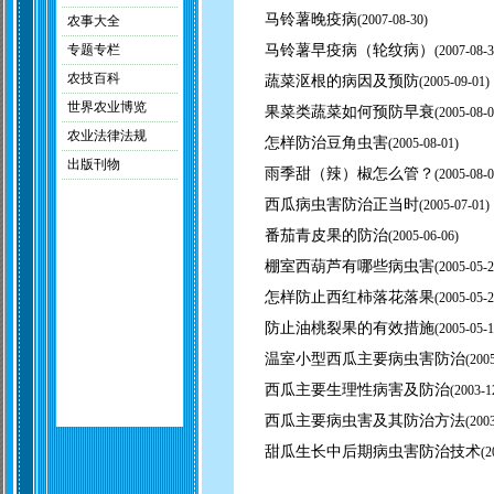
马铃薯晚疫病
(
2007-08-30)
农事大全
专题专栏
马铃薯早疫病（轮纹病）
(
2007-08-3
农技百科
蔬菜沤根的病因及预防
(
2005-09-01)
世界农业博览
果菜类蔬菜如何预防早衰
(
2005-08-0
农业法律法规
怎样防治豆角虫害
(
2005-08-01)
出版刊物
雨季甜（辣）椒怎么管？
(
2005-08-0
西瓜病虫害防治正当时
(
2005-07-01)
番茄青皮果的防治
(
2005-06-06)
棚室西葫芦有哪些病虫害
(
2005-05-2
怎样防止西红柿落花落果
(
2005-05-2
防止油桃裂果的有效措施
(
2005-05-1
温室小型西瓜主要病虫害防治
(
2005
西瓜主要生理性病害及防治
(
2003-1
西瓜主要病虫害及其防治方法
(
2003
甜瓜生长中后期病虫害防治技术
(
2