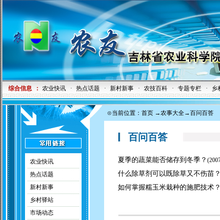
综合信息
：
农业快讯
·
热点话题
·
新村新事
·
农技百科
·
专题专栏
·
乡
⊙当前位置：
首页
→
农事大全
→百问百答
百问百答
夏季的蔬菜能否储存到冬季？
(
2007
农业快讯
什么除草剂可以既除草又不伤苗
热点话题
新村新事
如何掌握糯玉米栽种的施肥技术
乡村驿站
市场动态