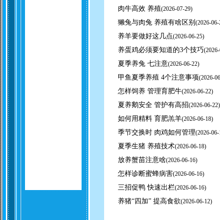
肉牛高效 养殖
(
2026-07-29)
獭兔与肉兔 养殖有啥区别
(
2026-06-
养羊要做好这几点
(
2026-06-25)
养蛋鸡必须要知道的3个技巧
(
2026-
夏季养兔 七注意
(
2026-06-22)
甲鱼夏季养殖 4个注意事项
(
2026-06
怎样饲养 管理育肥牛
(
2026-06-22)
夏养鹅安全 管护有高招
(
2026-06-22)
如何用精料 育肥羔羊
(
2026-06-18)
季节交换时 肉鸡如何管理
(
2026-06-
夏季生猪 养殖技术
(
2026-06-18)
放养蟹苗注意啥
(
2026-06-16)
怎样诊断蜜蜂病害
(
2026-06-16)
三招促鸭 快速出栏
(
2026-06-16)
养猪“四加” 提高食欲
(
2026-06-12)