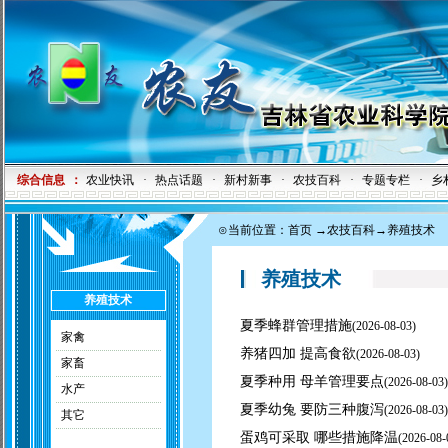
综合信息
：
农业快讯
·
热点话题
·
新村新事
·
农技百科
·
专题专栏
·
乡
⊙当前位置：
首页
→
农技百科
→养殖技术
养殖技术
养殖技术
夏季蜂群管理措施
(
2026-08-03)
家禽
养猪四加 提高食欲
(
2026-08-03)
家畜
夏季种用 母羊管理要点
(
2026-08-03)
水产
夏季幼兔 要防三种腹泻
(
2026-08-03)
其它
蛋鸡可采取 哪些措施降温
(
2026-08-