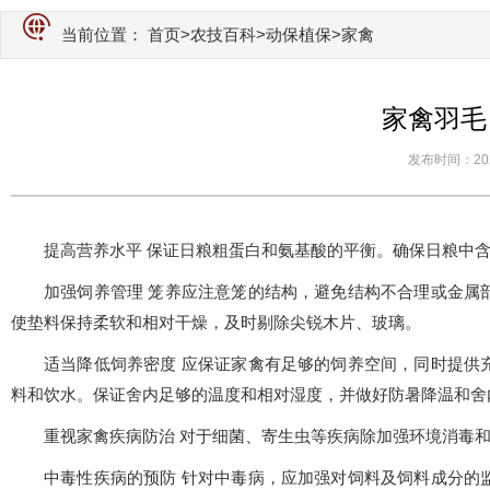
当前位置：
首页
>
农技百科
>
动保植保
>家禽
家禽羽毛
发布时间：2026-
提高营养水平 保证日粮粗蛋白和氨基酸的平衡。确保日粮中
加强饲养管理 笼养应注意笼的结构，避免结构不合理或金属
使垫料保持柔软和相对干燥，及时剔除尖锐木片、玻璃。
适当降低饲养密度 应保证家禽有足够的饲养空间，同时提供
料和饮水。保证舍内足够的温度和相对湿度，并做好防暑降温和舍
重视家禽疾病防治 对于细菌、寄生虫等疾病除加强环境消毒
中毒性疾病的预防 针对中毒病，应加强对饲料及饲料成分的