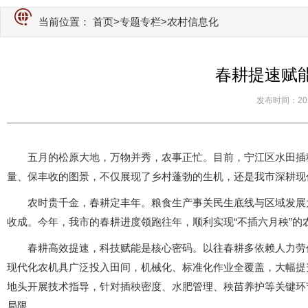
当前位置：
首页
>
专题专栏
>农村信息化
春耕提速赋
发布时间：2026-
五月的松原大地，万物并秀，农事正忙。目前，宁江区水田插
量、保丰收的图景，不仅展现了乡村蓬勃的生机，还是我市深耕现
农时贵千金，春耕定丰年。粮食生产事关民生底线与区域发展
收成。今年，我市的春耕进度领跑往年，顺利实现“不插六月秧”
春耕高效提速，科技赋能是核心密码。以往春耕多依赖人力劳
现代化农机具广泛投入田间，机械化、标准化作业全覆盖，大幅提
地头开展技术指导，针对插秧密度、水肥管理、秧苗养护等关键环
局限。