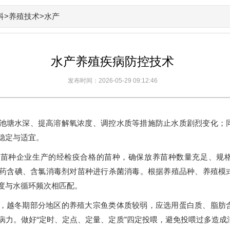
科
>
养殖技术
>水产
水产养殖疾病防控技术
发布时间：2026-05-29 09:12:46
池塘水深、提高溶解氧浓度、调控水质等措施防止水质剧烈变化；
稳定与适宜。
规苗种企业生产的经检疫合格的苗种，确保放养苗种数量充足、规
药含碘、含氯消毒剂对苗种进行杀菌消毒。根据养殖品种、养殖模
度与水循环频次相匹配。
，越冬期部分地区的养殖大宗鱼类体质较弱，应选用蛋白质、脂肪
病力。做好“定时、定点、定量、定质”四定投喂，避免投喂过多造成