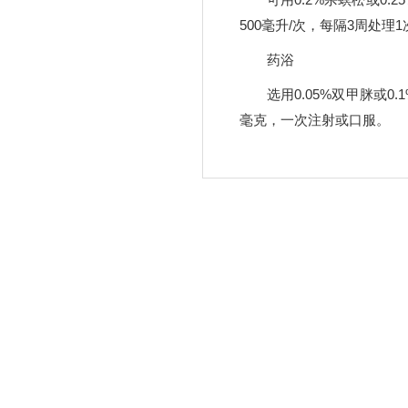
500毫升/次，每隔3周处
药浴
选用0.05%双甲脒或
毫克，一次注射或口服。