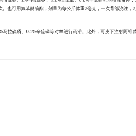
理1次。也可用氟苯醚菊酯，剂量为每公斤体重2毫克，一次背部浇注，2
0.1%马拉硫磷、0.1%辛硫磷等对羊进行药浴。此外，可皮下注射阿维