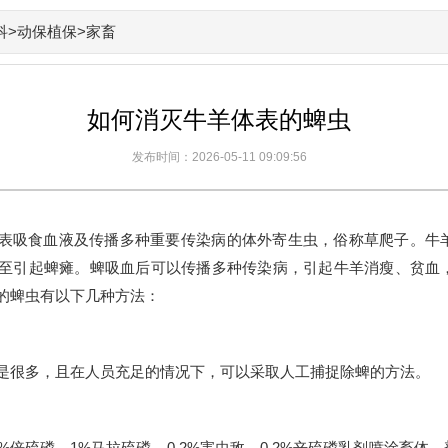
科
>
动保植保
>家畜
如何消灭牛羊体表的蜱虫
发布时间：2026-05-11 09:09:56
表吸食血液及传播多种重要传染病的体外寄生虫，俗称草爬子。牛
至引起蜱瘫。蜱吸血后可以传播多种传染病，引起牛羊消瘦、贫血
的蜱虫有以下几种方法：
是很多，且在人员充足的情况下，可以采取人工捕捉除蜱的方法。
25%倍硫磷、1%马拉硫磷、0.2%害虫敌、0.2%辛硫磷乳剂喷涂畜体，