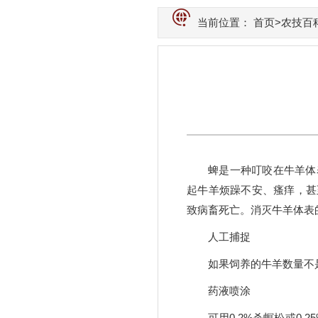
当前位置：
首页
>
农技百
蜱是一种叮咬在牛羊体
起牛羊烦躁不安、瘙痒，甚
致病畜死亡。消灭牛羊体表
人工捕捉
如果饲养的牛羊数量不
药液喷涂
可用0.2%杀螟松或0.