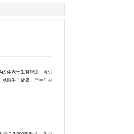
羊的体表寄生有蜱虫，可引
，威胁牛羊健康，严重时会
剂量羊为200毫升/次，牛为