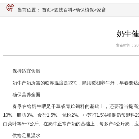
当前位置：
首页
>
农技百科
>
动保植保
>家畜
奶牛催
发布时间：2026-
保持适宜舍温
奶牛产奶所需的临界温度是22℃，除用暖棚养牛外，早春要达
确保营养全面
春季在给奶牛喂足干草或青贮饲料的基础上，还要适当提高奶
10%、脂肪3%、食盐1.5%、骨粉2%、小苏打1.5%和促奶预
白菜叶等5~7公斤。在奶牛正常产奶的基础上，每多产4公斤奶，应给
供给足量温水