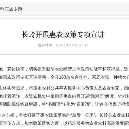
栏
>三农专题
长岭开展惠农政策专项宣讲
发布时间：2026-01-19 16:26:17
地、直达快享，切实提升新型农业经营主体政策知晓率和获得感，近
展惠农政策专项宣讲活动，全县180余名合作社、家庭农场、种粮大
主体实际需求，特邀市农村公共事务服务中心负责人及农业专家，围
地托管流转、农资农机集中采购等重点内容开展“面对面”解读。针对
团队现场答疑解惑，将“书面语”转化为“家常话”，让参会代表听得
”的连心桥，有效打通了惠农政策落实的“最后一公里”。长岭县农业农
策宣传方式，加大政策落实力度，以精准服务为农业农村高质量发展