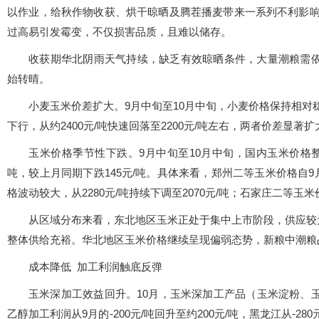
以作业，给秋作物收获、烘干晾晒及腾茬播麦带来一系列不利影响。
过高易引发霉变，不仅损害品质，且难以储存。
收获期华北阴雨天气持续，缺乏有效晾晒条件，大量潮粮需依
始转晴。
小麦玉米价差扩大。9月中旬至10月中旬，小麦价格保持相对稳
下行，从约2400元/吨快速回落至2200元/吨左右，两者价差显著扩
玉米价格季节性下跌。9月中旬至10月中旬，国内玉米价格整体
吨，较上月同期下跌145元/吨。具体来看，郑州二等玉米价格自9月下
格波动较大，从2280元/吨持续下调至2070元/吨；石家庄二等玉米价
从区域分布来看，东北地区玉米正处于集中上市阶段，供应较
整体供给充裕。华北地区玉米价格继续呈现偏弱态势，新粮中潮粮
成本降低 加工利润触底反弹
玉米深加工效益回升。10月，玉米深加工产品（玉米淀粉、玉
乙醇加工利润从9月的-200元/吨回升至约200元/吨，黑龙江从-28