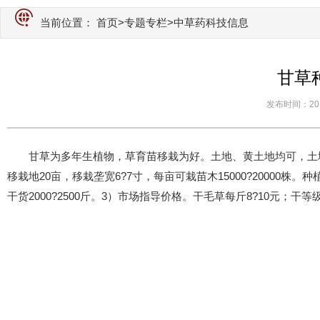
当前位置：
首页
>
专题专栏
>中草药科技信息
甘草
发布时间：2015-
甘草为多年生植物，草育苗移栽为好。土地、黄土地均可，土壤
移栽地20亩，移栽垄宽6?7寸，每亩可栽苗木15000?20000株
干货2000?2500斤。3）市场指导价格。干毛草每斤8?10元；干等级