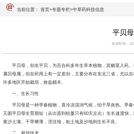
当前位置：
首页
>
专题专栏
>中草药科技信息
平贝母
发布时间：2018-
平贝母，别名平贝，为百合科多年生草本植物，其鳞茎入药。
属贝母属，但在药用上有一定差别，主要分布在东北三省，尤以吉
许多地区开始栽培，效益颇丰。
一、生长习性
平贝母是一种早春植物，喜冷凉湿润气候，怕干旱炎热。早春化冻
又困平贝母生育期短（从出苗到枯萎只有60天左右）生长速度快
黄沙土壤。干旱瘠薄，涝洼地，粘土地及沙地则生长不良。
二、栽培技术