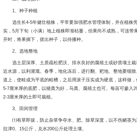
1、种子种植
选生长4-5年健壮植株，平常要加强肥水管理体制，并在植株
实，5月下旬（小满）地上植株即渐枯萎，但果尚不成熟，可连带
开时，将果摘下，搓出种子，以待播种。
2、选地整地
选土层深厚、土质疏松肥沃、排水良好的腐殖土或砂质壤土栽
近水源，以利灌溉。春季，地化冻后，进行翻、耙地、整地要细致。按
道上，使畦成为平底的畦槽，之后用滚子压实成为硬底，这样做，
5-7厘米厚的底肥，以猪粪为好，马粪、腐殖土也可。每亩可掺入2
2-3厘米厚的土即可栽植。
3、田间管理
⑴有草即拔，防止杂草争夺水、肥。除草深度，以不伤鳞茎为准
拉津0、15公斤，兑水200公斤处理土壤。