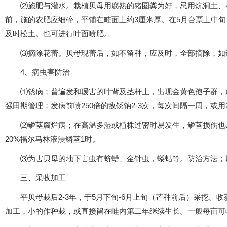
⑵施肥与灌水。栽植贝母用腐熟的猪圈粪为好，忌用炕洞土、
前，施的农肥应细碎，平铺在畦面上约3厘米厚。在5月台票上中
及时松土。也可进行叶面喷肥。
⑶摘除花蕾。贝母现蕾后，如不留种，应及时，全部摘除，如
4、病虫害防治
⑴锈病；普遍发和瑷害的叶背及茎杆上，出现金黄色孢子群，
强田期管理；发病前喷250倍的敌锈钠2-3次，每次间隔一周，或用
⑵鳞茎腐烂病；在高温多湿或植株过密时易发生，鳞茎损伤也
20%福尔马林液浸鳞茎1时。
⑶为害贝母的地下害虫有蛴螬、金针虫，蝼蛄等。防治方法；用
三、采收加工
平贝母栽后2-3年，于5月下旬-6月上旬（芒种前后）采挖
加工，小的作种栽，或直接留在畦内第二年继续生长。一般每亩可收鲜