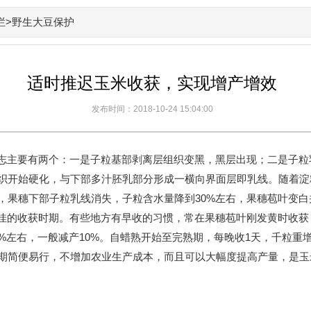
栏
>野生大豆保护
适时推迟玉米收获，实现增产增效
发布时间：2018-10-24 15:04:00
志主要有两个：一是子粒基部剥离层组织变黑，黑层出现；二是子粒乳
组织开始硬化，与下部多汁胚乳部分形成一横向界面层即乳线。随着
右，果穗下部子粒乳线消失，子粒含水量降到30%左右，果穗苞叶变
佳的收获时期。有些地方有早收的习惯，常在果穗苞叶刚发黄时收获
%左右，一般减产10%。自蜡熟开始至完熟期，每晚收1天，千粒重增加
获期简便易行，不增加农业生产成本，而且可以大幅度提高产量，是