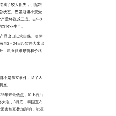
造成了较大损失，引起粮
紧急状态。巴基斯坦小麦受
粮食产量将锐减三成。去年9
响农牧业生产。
农产品出口以求自保。哈萨
自3月24日起暂停大米出
升，粮食供求形势和价格
动都不是孤立事件，除了因
明显。
至25年来最低点，加上石油
格大涨，3月底，泰国宣布
大因素相互叠加影响，能源