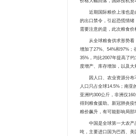
价格大幅回落，国际投机资
近期国际粮价上涨也是
的出口禁令，引起恐慌情绪
需要注意的是，此次粮食价
从全球粮食供求形势看，2
增加了27%、54%和97%
35%，均比2007年提高
度增产、库存增加，以及大
因人口、农业资源分布
人口只占全球14.5%；南亚
亚洲约300公斤，非洲仅1
得到粮食援助。新冠肺炎疫
粮价飙升，有可能影响局部
中国是全球第一大农产品
吨，主要进口国为巴西、美