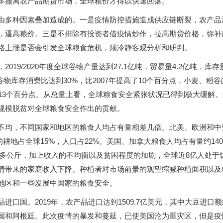
本撤离农产品期货市场，全球粮价才得以快速回落。
由多种因素叠加造成的。一是疫情防控措施造成供应链断裂，农产品
，逼高粮价。三是不排除有投资者借疫情炒作，拉高期货价格，弥补
格上涨是否会引发全球粮食危机，须冷静客观分析和研判。
019/2020年度全球谷物产量达到27.1亿吨，贸易量4.2亿吨，库存量
；谷物库存消费比达到30%，比2007年提高了10个百分点，小麦、
了约13个百分点。从总量上看，全球粮食安全紧张状况已得到极大缓解
规模脱贫对全球粮食安全作出的贡献。
不均，不同国家和地区的粮食人均占有量相差几倍。北美、欧洲和中亚
的耕地占全球15%，人口占22%。美国、加拿大粮食人均占有量约140
60多公斤，加上收入的不均衡以及贫困程度的加剧，全球近8亿人处
情带来的家庭收入下降、种植者对市场前景的观望缩减种植面积以及
地区和一些发展中国家的粮食安全。
进口国。2019年，农产品进口达到1509.7亿美元，其中大豆进口额约
国和阿根廷。此次疫情的暴发和蔓延，已使美国沦为重灾区，但是疫