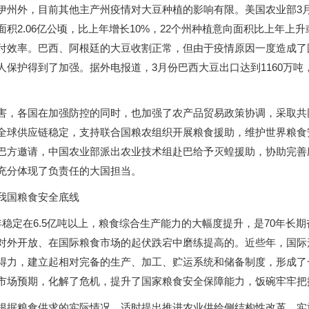
伊州外，目前其他主产州疫情对大豆种植的影响有限。美国农业部3月
积2.06亿公顷，比上年增长10%，22个州种植意向面积比上年上
付效率。巴西、阿根廷的大豆收割正常，但由于疫情原因一度造成了
保护得到了加强。据外电报道，3月份巴西大豆出口达到1160万吨
害，各国在加强防控的同时，也加强了农产品贸易政策协调，采取共
全球供应链稳定，支持联合国粮农组织开展粮食援助，维护世界粮食安
巴方邀请，中国农业部派出农业技术组赴巴给予灭蝗援助，协助完善
充分体现了负责任的大国担当。
我国粮食安全底线
年稳定在6.5亿吨以上，粮食综合生产能力的大幅度提升，是70年长
对外开放、在国际粮食市场的起伏跌宕中磨练提高的。近些年，国际
得力，建立起相对完备的生产、加工、贮运系统和储备制度，形成了
市场预期，化解了危机，提升了国家粮食安全保障能力，饭碗牢牢把
根据粮食供求的实际情况，适时提出推进农业供给侧结构性改革，实施“