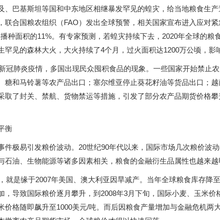
及、巴基斯坦等国和中东地区相继暴发罕见的蝗灾，给当地粮食生产
，联合国粮农组织（FAO）发出全球预警，相关国家宣布进入应对
占其播种面积的11%。有专家预测，若蝗灾持续下去，2020年全球的
生罕见的森林大火，大火持续了4个月，过火面积达1200万公顷，影
暴发新冠肺炎疫情，多国出现民众囤积食品的现象。一些国家开始禁止
、糖和马铃薯等农产品出口；塞尔维亚停止葵花籽油等货品出口；越南
采取了封关、禁航、货物禁运等措施，引发了部分农产品期货价格攀
平衡
事件极易引发粮价波动。20世纪90年代以来，国际市场几次粮价波
与石油、生物能源等诸多因素相关，粮食的金融衍生品属性也越来越
机，就是缘于2007年美国、澳大利亚因旱减产。当年全球粮食库存降
加，导致国际粮价逐月攀升，到2008年3月下旬，国际小麦、玉米价
米价格随即飙升至1000美元/吨。而后因粮食产量增加与金融危机两