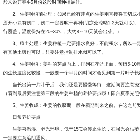
般来说开春4-5月份这段时间种植最佳。
2、生姜种植前处理：如果已经有芽点的生姜则直接将其切成小
掰开小块有伤口，伤口一定要晾干再种(阴凉处晾晒1-2天就可以
行覆盖，温度保持在20~30℃，大约8～10天就会出芽。）
3、殖土处理：生姜种植一定要排水良好，不能积水，所以一
有其他土壤也可以，只要注意控制排水就可以了。
4、生姜种植：姜种的芽点向上，排列在花盆里面，预留5-1
的生长速度比较慢，一般要一个半月的时间才会见到第一片叶子长
当长出第一片叶子后，我们还是要慢慢等待，这期间要注意浇
（看到最后要注意第三段的生姜种植的养护要点哦！阳台夏季光照
5、生姜收成：生姜的收获期一般在霜期到来之前。在这之前
日常养护要点
生姜喜温湿、弱光环境，低于15℃会停止生长，在强光会枯
一定要注意遮阴通风。