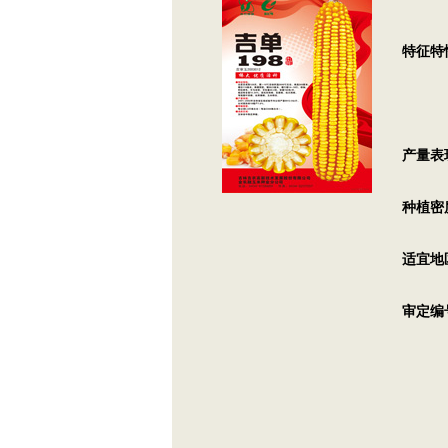
特征特
米，穗
高抗
产量表
种植密
适宜地
审定编