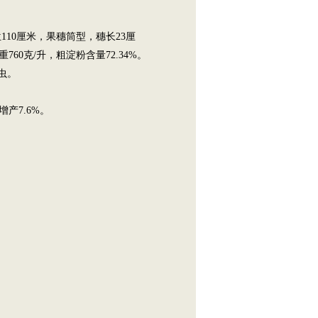
位110厘米，果穗筒型，穗长23厘
0克/升，粗淀粉含量72.34%。
虫。
增产7.6%。