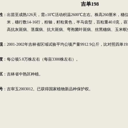
吉单198
性
：出苗至成熟126天，需≥10℃活动积温2600℃左右。株高260厘米，穗
行数14-16行，粉轴，籽粒黄色，半马齿型，百粒重40.0克，容重76
灰斑病、茎腐病、抗大斑病、弯孢菌叶斑病、丝黑穗病、玉米螟
现
：2001-2002年吉林省区域试验平均公顷产量9912.9公斤，比对照四单19
度
：每公顷5.0万株左右（每亩3300株左右）。
区
：吉林省中熟区种植。
号
：吉审玉2003012。已获得国家植物新品种保护权。